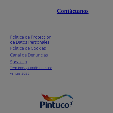
Contáctanos
Enlaces de interés
Línea nacional
1800
Política de Protección
Pintuco (746882)
de Datos Personales
(04) 373-1880
Política de Cookies
Canal de Denuncias
Horario de
atención:
SpeakUp
Lunes a Viernes
Términos y condiciones de
de 8 a.m. a 5
ventas 2025
p.m.
Facebook
YouTube
Instagram