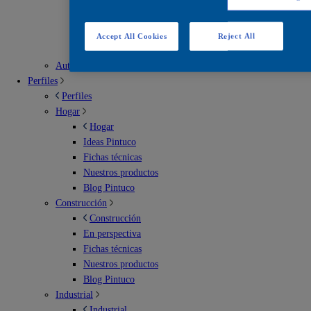
Escenarios deportivos
Soluciones para exterior
Soluciones para imperbeabilización
Accept All Cookies
Reject All
Soluciones para interiores
Automotriz
Perfiles
Perfiles
Hogar
Hogar
Ideas Pintuco
Fichas técnicas
Nuestros productos
Blog Pintuco
Construcción
Construcción
En perspectiva
Fichas técnicas
Nuestros productos
Blog Pintuco
Industrial
Industrial