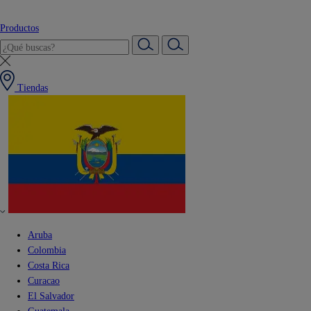
Productos
Tiendas
Aruba
Colombia
Costa Rica
Curacao
El Salvador