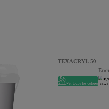
TEXACRYL 50
Encu
Ver todos los colores
18,925 