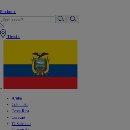
Productos
Tiendas
Aruba
Colombia
Costa Rica
Curacao
El Salvador