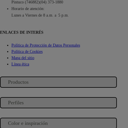
Pintuco (746882)(04) 373-1880
Horario de atención:
Lunes a Viernes de 8 a.m. a 5 p.m.
ENLACES DE INTERÉS
Política de Protección de Datos Personales
Política de Cookies
Mapa del sitio
Línea ética
Productos
DECORACIÓN Y REMODELACIÓN
Perfiles
Soluciones para interior
Soluciones para exterior
DECORACIÓN Y REMODELACIÓN
Color e inspiración