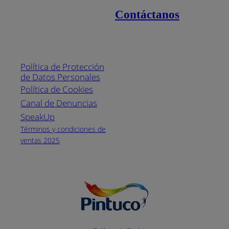
Contáctanos
Enlaces de interés
Línea nacional
1800
Política de Protección
Pintuco (746882)
de Datos Personales
(04) 373-1880
Política de Cookies
Canal de Denuncias
Horario de
atención:
SpeakUp
Lunes a Viernes
Términos y condiciones de
de 8 a.m. a 5
ventas 2025
p.m.
Facebook
YouTube
Instagram