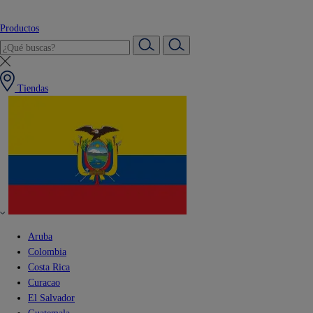
Productos
Tiendas
Aruba
Colombia
Costa Rica
Curacao
El Salvador