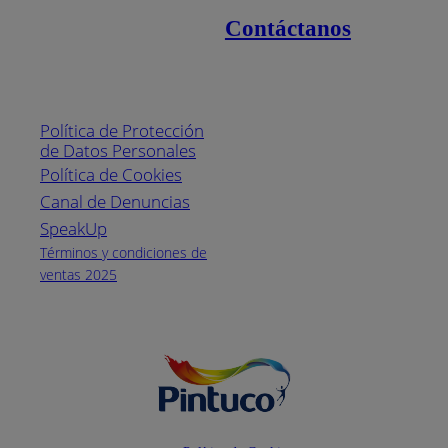
Contáctanos
Enlaces de interés
Línea nacional
1800
Política de Protección
Pintuco (746882)
de Datos Personales
(04) 373-1880
Política de Cookies
Canal de Denuncias
Horario de
atención:
SpeakUp
Lunes a Viernes
Términos y condiciones de
de 8 a.m. a 5
ventas 2025
p.m.
Facebook
YouTube
Instagram