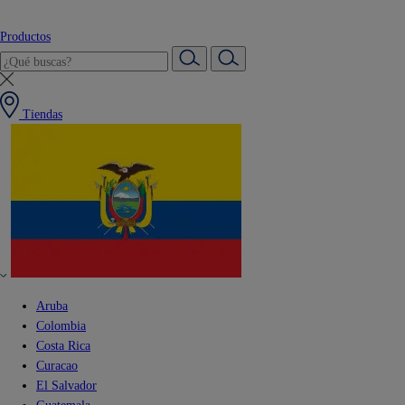
Productos
Tiendas
Aruba
Colombia
Costa Rica
Curacao
El Salvador