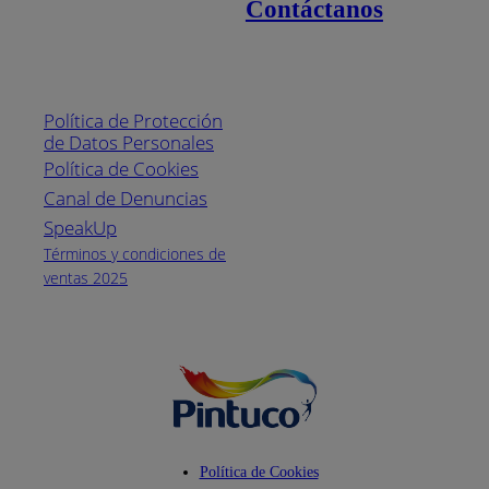
Contáctanos
Enlaces de interés
Línea nacional
1800
Política de Protección
Pintuco (746882)
de Datos Personales
(04) 373-1880
Política de Cookies
Canal de Denuncias
Horario de
atención:
SpeakUp
Lunes a Viernes
Términos y condiciones de
de 8 a.m. a 5
ventas 2025
p.m.
Facebook
YouTube
Instagram
Política de Cookies