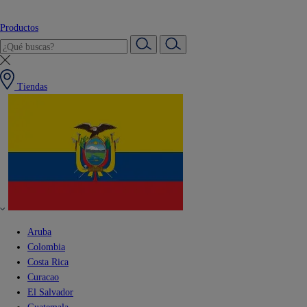
Productos
Tiendas
Aruba
Colombia
Costa Rica
Curacao
El Salvador