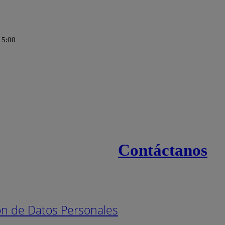
15:00
Contáctanos
s
Línea naci
ión de Datos Personales
Pintuco (7