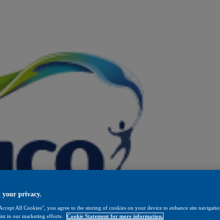
 your privacy.
Accept All Cookies”, you agree to the storing of cookies on your device to enhance site navigation
ist in our marketing efforts.
Cookie Statement for more information.