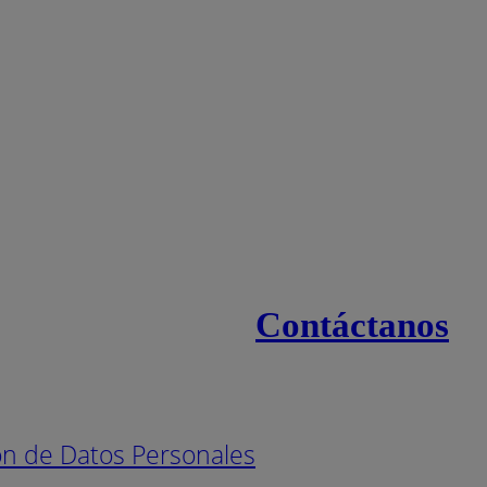
Contáctanos
s
Línea naci
ión de Datos Personales
Pintuco (7