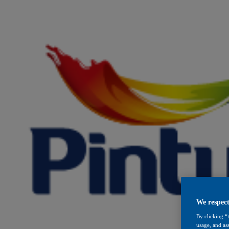
Saltar
al
contenido
We respect
By clicking “
usage, and ass