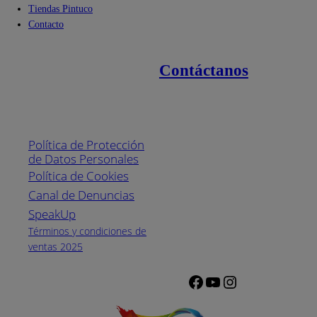
Tiendas Pintuco
Contacto
Contáctanos
Enlaces de interés
Línea nacional
1800
Política de Protección
Pintuco (746882)
de Datos Personales
(04) 373-1880
Política de Cookies
Canal de Denuncias
Horario de
atención:
SpeakUp
Lunes a Viernes
Términos y condiciones de
de 8 a.m. a 5
ventas 2025
p.m.
Facebook
YouTube
Instagram