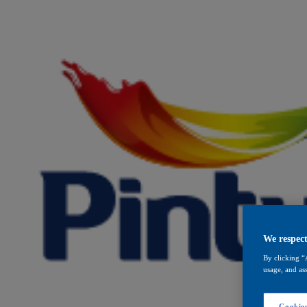
We respect
By clicking “
usage, and ass
Cookies