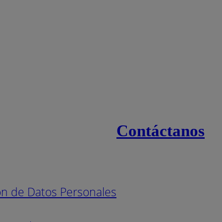
Contáctanos
s
Línea naci
Pintuco (7
ión de Datos Personales