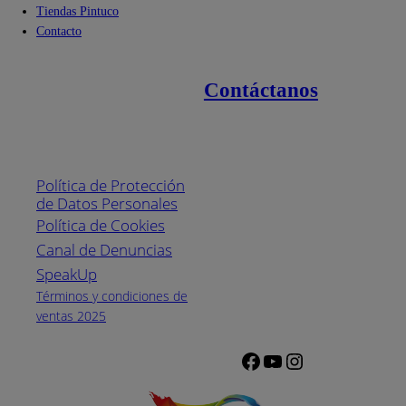
Tiendas Pintuco
Contacto
Contáctanos
Enlaces de interés
Línea nacional
1800
Política de Protección
Pintuco (746882)
de Datos Personales
(04) 373-1880
Política de Cookies
Canal de Denuncias
Horario de
atención:
SpeakUp
Lunes a Viernes
Términos y condiciones de
de 8 a.m. a 5
ventas 2025
p.m.
Facebook
YouTube
Instagram