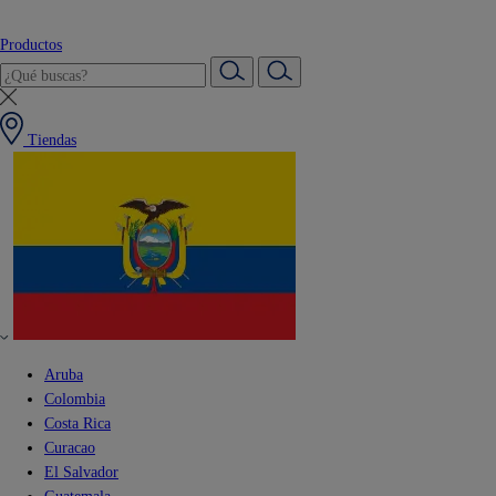
Productos
Tiendas
Aruba
Colombia
Costa Rica
Curacao
El Salvador