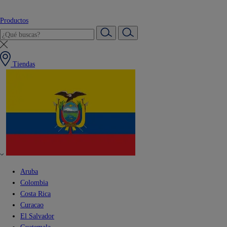
Productos
Tiendas
Aruba
Colombia
Costa Rica
Curacao
El Salvador