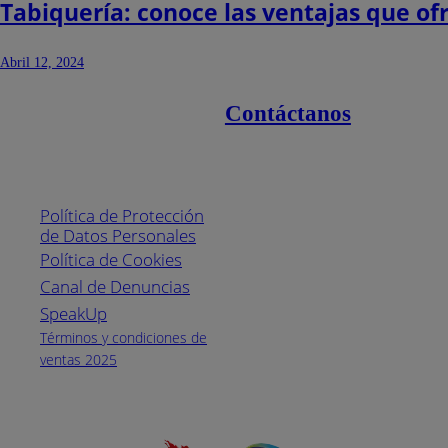
Tabiquería: conoce las ventajas que of
Abril 12, 2024
Contáctanos
Enlaces de interés
Línea nacional
1800
Política de Protección
Pintuco (746882)
de Datos Personales
(04) 373-1880
Política de Cookies
Canal de Denuncias
Horario de
atención:
SpeakUp
Lunes a Viernes
Términos y condiciones de
de 8 a.m. a 5
ventas 2025
p.m.
Facebook
YouTube
Instagram