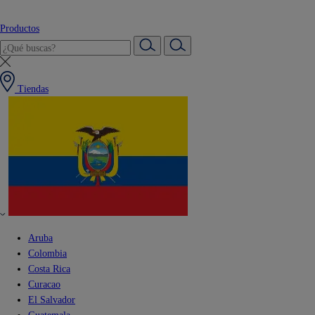
Productos
Tiendas
Aruba
Colombia
Costa Rica
Curacao
El Salvador