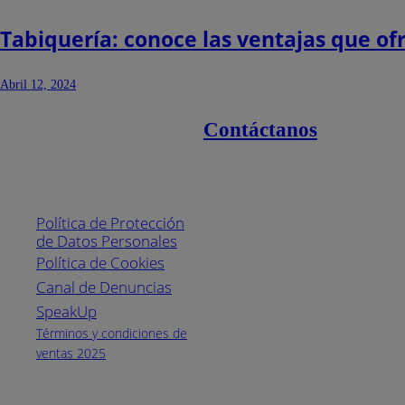
Tabiquería: conoce las ventajas que of
Abril 12, 2024
Contáctanos
Enlaces de interés
Línea nacional
1800
Política de Protección
Pintuco (746882)
de Datos Personales
(04) 373-1880
Política de Cookies
Canal de Denuncias
Horario de
atención:
SpeakUp
Lunes a Viernes
Términos y condiciones de
de 8 a.m. a 5
ventas 2025
p.m.
Facebook
YouTube
Instagram