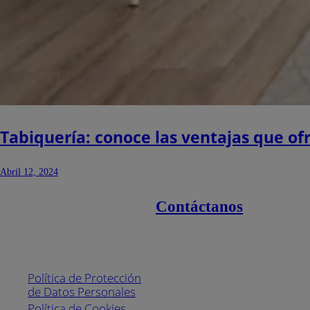
Tabiquería: conoce las ventajas que of
Abril 12, 2024
Contáctanos
Enlaces de interés
Línea nacional
1800
Política de Protección
Pintuco (746882)
de Datos Personales
(04) 373-1880
Política de Cookies