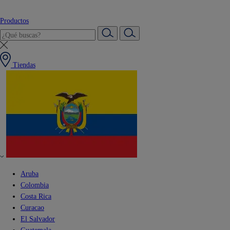
Productos
Tiendas
Aruba
Colombia
Costa Rica
Curacao
El Salvador